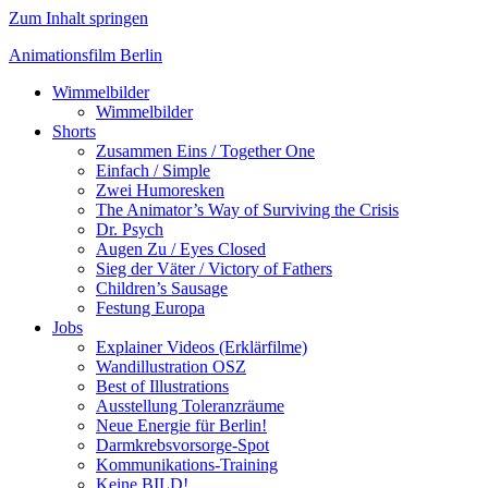
Zum Inhalt springen
Animationsfilm Berlin
Wimmelbilder
Wimmelbilder
Shorts
Zusammen Eins / Together One
Einfach / Simple
Zwei Humoresken
The Animator’s Way of Surviving the Crisis
Dr. Psych
Augen Zu / Eyes Closed
Sieg der Väter / Victory of Fathers
Children’s Sausage
Festung Europa
Jobs
Explainer Videos (Erklärfilme)
Wandillustration OSZ
Best of Illustrations
Ausstellung Toleranzräume
Neue Energie für Berlin!
Darmkrebsvorsorge-Spot
Kommunikations-Training
Keine BILD!