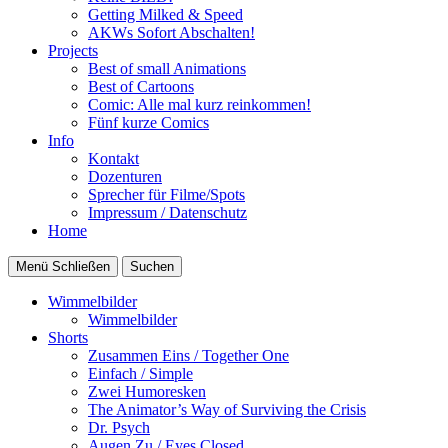
Getting Milked & Speed
AKWs Sofort Abschalten!
Projects
Best of small Animations
Best of Cartoons
Comic: Alle mal kurz reinkommen!
Fünf kurze Comics
Info
Kontakt
Dozenturen
Sprecher für Filme/Spots
Impressum / Datenschutz
Home
Menü
Schließen
Suchen
Wimmelbilder
Wimmelbilder
Shorts
Zusammen Eins / Together One
Einfach / Simple
Zwei Humoresken
The Animator’s Way of Surviving the Crisis
Dr. Psych
Augen Zu / Eyes Closed