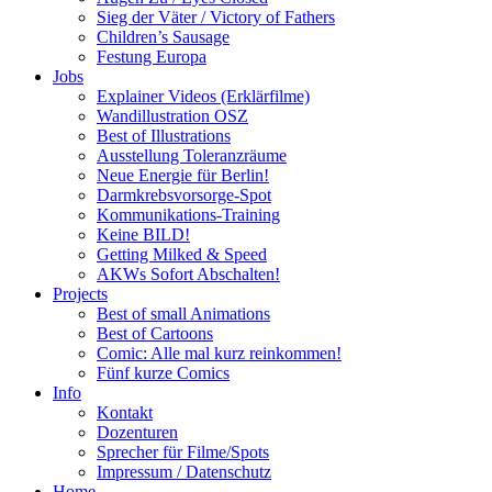
Sieg der Väter / Victory of Fathers
Children’s Sausage
Festung Europa
Jobs
Explainer Videos (Erklärfilme)
Wandillustration OSZ
Best of Illustrations
Ausstellung Toleranzräume
Neue Energie für Berlin!
Darmkrebsvorsorge-Spot
Kommunikations-Training
Keine BILD!
Getting Milked & Speed
AKWs Sofort Abschalten!
Projects
Best of small Animations
Best of Cartoons
Comic: Alle mal kurz reinkommen!
Fünf kurze Comics
Info
Kontakt
Dozenturen
Sprecher für Filme/Spots
Impressum / Datenschutz
Home