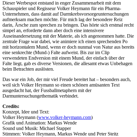
Dieser Werbespot entstand in enger Zusammenarbeit mit dem
Schauspieler und Regisseur Volker Heymann für ein Pharma-
Unternehmen, dass damit auf Darmkrebsvorsorgeuntersuchungen
aufmerksam machen möchte. Für mich lag der besondere Reiz
darin, Ärsche zum sprechen zu bringen. Das hörte sich erstmal recht
simpel an, erforderte dann aber doch eine intensivere
Auseinandersetzung mit der Materie, als ich angenommen hatte. Die
zentrale Frage war dabei, wie animiere ich einen sprechenden Po
mit horizontalem Mund, wenn er doch nunmal von Natur aus bereits
eine senkrechte (Mund-) Falte aufweist. Bis zur im Clip
verwendeten Endversion mit einem Mund, der einfach über der
Falte liegt, gab es diverse Versionen, die allesamt etwas Unbehagen
beim Betrachten auslösten.
Das war ein Job, der mir viel Freude bereitet hat – besonders auch,
weil sich Volker Heymann so einen schönen amüsanten Text
ausgedacht hat, der Fussballmetaphern mit der
Darmuntersuchungethematik verbindet.
Credits:
Konzept, Idee und Text:
Volker Heymann (
www.volker-heymann.com
)
Grafik und Animation: Markus Wende
Sound und Musik: Michael Stapper
Stimmen: Volker Heymann, Markus Wende und Peter Steitz