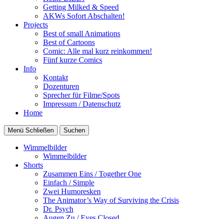
Getting Milked & Speed
AKWs Sofort Abschalten!
Projects
Best of small Animations
Best of Cartoons
Comic: Alle mal kurz reinkommen!
Fünf kurze Comics
Info
Kontakt
Dozenturen
Sprecher für Filme/Spots
Impressum / Datenschutz
Home
Menü
Schließen
Suchen
Wimmelbilder
Wimmelbilder
Shorts
Zusammen Eins / Together One
Einfach / Simple
Zwei Humoresken
The Animator’s Way of Surviving the Crisis
Dr. Psych
Augen Zu / Eyes Closed