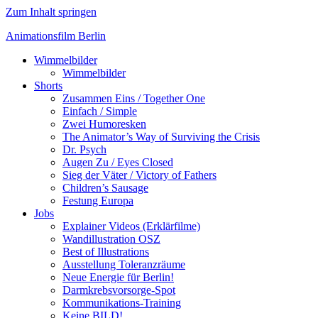
Zum Inhalt springen
Animationsfilm Berlin
Wimmelbilder
Wimmelbilder
Shorts
Zusammen Eins / Together One
Einfach / Simple
Zwei Humoresken
The Animator’s Way of Surviving the Crisis
Dr. Psych
Augen Zu / Eyes Closed
Sieg der Väter / Victory of Fathers
Children’s Sausage
Festung Europa
Jobs
Explainer Videos (Erklärfilme)
Wandillustration OSZ
Best of Illustrations
Ausstellung Toleranzräume
Neue Energie für Berlin!
Darmkrebsvorsorge-Spot
Kommunikations-Training
Keine BILD!