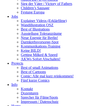
Sieg der Väter / Victory of Fathers
Children’s Sausage
Festung Europa
Jobs
Explainer Videos (Erklärfilme)
Wandillustration OSZ
Best of Illustrations
Ausstellung Toleranzräume
Neue Energie für Berlin!
Darmkrebsvorsorge-Spot
Kommunikations-Training
Keine BILD!
Getting Milked & Speed
AKWs Sofort Abschalten!
Projects
Best of small Animations
Best of Cartoons
Comic: Alle mal kurz reinkommen!
Fünf kurze Comics
Info
Kontakt
Dozenturen
Sprecher für Filme/Spots
Impressum / Datenschutz
Home