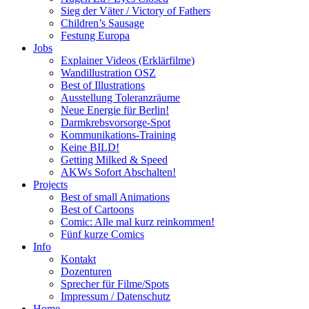
Sieg der Väter / Victory of Fathers
Children’s Sausage
Festung Europa
Jobs
Explainer Videos (Erklärfilme)
Wandillustration OSZ
Best of Illustrations
Ausstellung Toleranzräume
Neue Energie für Berlin!
Darmkrebsvorsorge-Spot
Kommunikations-Training
Keine BILD!
Getting Milked & Speed
AKWs Sofort Abschalten!
Projects
Best of small Animations
Best of Cartoons
Comic: Alle mal kurz reinkommen!
Fünf kurze Comics
Info
Kontakt
Dozenturen
Sprecher für Filme/Spots
Impressum / Datenschutz
Home