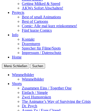
Getting Milked & Speed
AKWs Sofort Abschalten!
Projects
Best of small Animations
Best of Cartoons
Comic: Alle mal kurz reinkommen!
Fünf kurze Comics
Info
Kontakt
Dozenturen
Sprecher für Filme/Spots
Impressum / Datenschutz
Home
Menü
Schließen
Suchen
Wimmelbilder
Wimmelbilder
Shorts
Zusammen Eins / Together One
Einfach / Simple
Zwei Humoresken
The Animator’s Way of Surviving the Crisis
Dr. Psych
Augen Zu / Eyes Closed