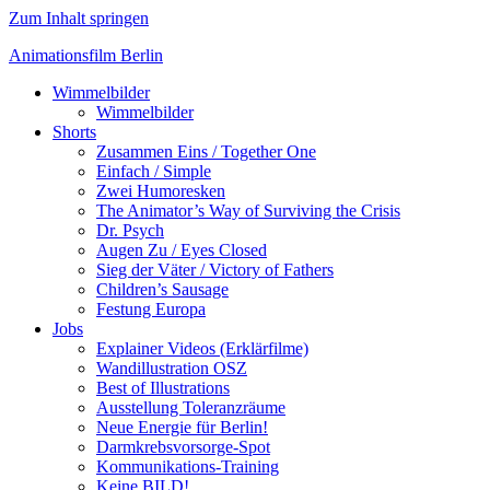
Zum Inhalt springen
Animationsfilm Berlin
Wimmelbilder
Wimmelbilder
Shorts
Zusammen Eins / Together One
Einfach / Simple
Zwei Humoresken
The Animator’s Way of Surviving the Crisis
Dr. Psych
Augen Zu / Eyes Closed
Sieg der Väter / Victory of Fathers
Children’s Sausage
Festung Europa
Jobs
Explainer Videos (Erklärfilme)
Wandillustration OSZ
Best of Illustrations
Ausstellung Toleranzräume
Neue Energie für Berlin!
Darmkrebsvorsorge-Spot
Kommunikations-Training
Keine BILD!