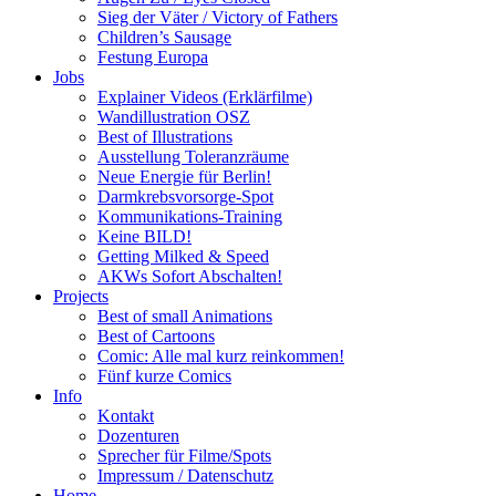
Sieg der Väter / Victory of Fathers
Children’s Sausage
Festung Europa
Jobs
Explainer Videos (Erklärfilme)
Wandillustration OSZ
Best of Illustrations
Ausstellung Toleranzräume
Neue Energie für Berlin!
Darmkrebsvorsorge-Spot
Kommunikations-Training
Keine BILD!
Getting Milked & Speed
AKWs Sofort Abschalten!
Projects
Best of small Animations
Best of Cartoons
Comic: Alle mal kurz reinkommen!
Fünf kurze Comics
Info
Kontakt
Dozenturen
Sprecher für Filme/Spots
Impressum / Datenschutz
Home