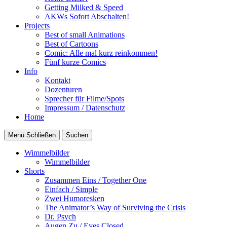
Getting Milked & Speed
AKWs Sofort Abschalten!
Projects
Best of small Animations
Best of Cartoons
Comic: Alle mal kurz reinkommen!
Fünf kurze Comics
Info
Kontakt
Dozenturen
Sprecher für Filme/Spots
Impressum / Datenschutz
Home
Menü
Schließen
Suchen
Wimmelbilder
Wimmelbilder
Shorts
Zusammen Eins / Together One
Einfach / Simple
Zwei Humoresken
The Animator’s Way of Surviving the Crisis
Dr. Psych
Augen Zu / Eyes Closed