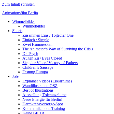
Zum Inhalt springen
Animationsfilm Berlin
Wimmelbilder
Wimmelbilder
Shorts
Zusammen Eins / Together One
Einfach / Simple
Zwei Humoresken
The Animator’s Way of Surviving the Crisis
Dr. Psych
Augen Zu / Eyes Closed
Sieg der Väter / Victory of Fathers
Children’s Sausage
Festung Europa
Jobs
Explainer Videos (Erklärfilme)
Wandillustration OSZ
Best of Illustrations
Ausstellung Toleranzräume
Neue Energie für Berlin!
Darmkrebsvorsorge-Spot
Kommunikations-Training
Keine BILD!