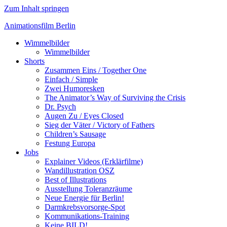
Zum Inhalt springen
Animationsfilm Berlin
Wimmelbilder
Wimmelbilder
Shorts
Zusammen Eins / Together One
Einfach / Simple
Zwei Humoresken
The Animator’s Way of Surviving the Crisis
Dr. Psych
Augen Zu / Eyes Closed
Sieg der Väter / Victory of Fathers
Children’s Sausage
Festung Europa
Jobs
Explainer Videos (Erklärfilme)
Wandillustration OSZ
Best of Illustrations
Ausstellung Toleranzräume
Neue Energie für Berlin!
Darmkrebsvorsorge-Spot
Kommunikations-Training
Keine BILD!