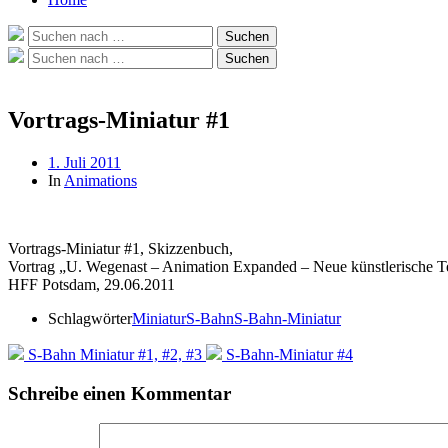
Suche
Suchen
nach:
Suche
Suchen
nach:
Vortrags-Miniatur #1
Beitragsdatum
1. Juli 2011
In
Animations
Vortrags-Miniatur #1, Skizzenbuch,
Vortrag „U. Wegenast – Animation Expanded – Neue künstlerische 
HFF Potsdam, 29.06.2011
Schlagwörter
Miniatur
S-Bahn
S-Bahn-Miniatur
S-Bahn Miniatur #1, #2, #3
S-Bahn-Miniatur #4
Schreibe einen Kommentar