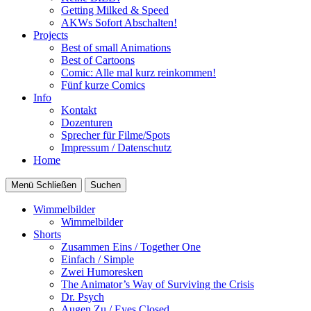
Getting Milked & Speed
AKWs Sofort Abschalten!
Projects
Best of small Animations
Best of Cartoons
Comic: Alle mal kurz reinkommen!
Fünf kurze Comics
Info
Kontakt
Dozenturen
Sprecher für Filme/Spots
Impressum / Datenschutz
Home
Menü
Schließen
Suchen
Wimmelbilder
Wimmelbilder
Shorts
Zusammen Eins / Together One
Einfach / Simple
Zwei Humoresken
The Animator’s Way of Surviving the Crisis
Dr. Psych
Augen Zu / Eyes Closed