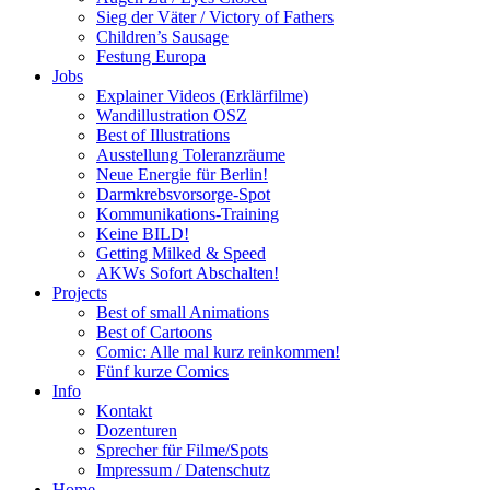
Sieg der Väter / Victory of Fathers
Children’s Sausage
Festung Europa
Jobs
Explainer Videos (Erklärfilme)
Wandillustration OSZ
Best of Illustrations
Ausstellung Toleranzräume
Neue Energie für Berlin!
Darmkrebsvorsorge-Spot
Kommunikations-Training
Keine BILD!
Getting Milked & Speed
AKWs Sofort Abschalten!
Projects
Best of small Animations
Best of Cartoons
Comic: Alle mal kurz reinkommen!
Fünf kurze Comics
Info
Kontakt
Dozenturen
Sprecher für Filme/Spots
Impressum / Datenschutz
Home