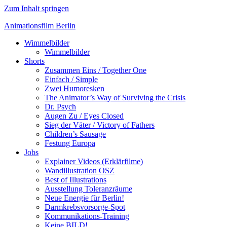
Zum Inhalt springen
Animationsfilm Berlin
Wimmelbilder
Wimmelbilder
Shorts
Zusammen Eins / Together One
Einfach / Simple
Zwei Humoresken
The Animator’s Way of Surviving the Crisis
Dr. Psych
Augen Zu / Eyes Closed
Sieg der Väter / Victory of Fathers
Children’s Sausage
Festung Europa
Jobs
Explainer Videos (Erklärfilme)
Wandillustration OSZ
Best of Illustrations
Ausstellung Toleranzräume
Neue Energie für Berlin!
Darmkrebsvorsorge-Spot
Kommunikations-Training
Keine BILD!