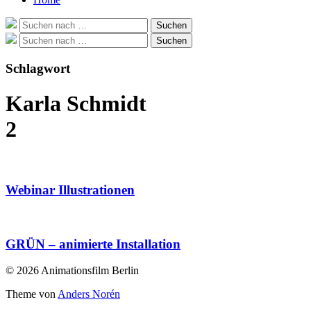
Suche
Suchen
nach:
Suche
Suchen
nach:
Schlagwort
Karla Schmidt
2
Webinar Illustrationen
GRÜN – animierte Installation
© 2026 Animationsfilm Berlin
Theme von
Anders Norén