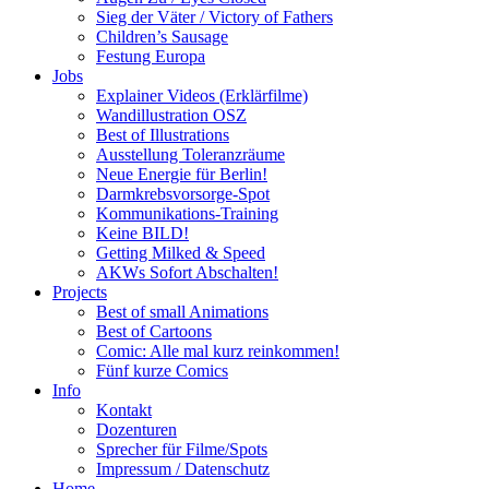
Sieg der Väter / Victory of Fathers
Children’s Sausage
Festung Europa
Jobs
Explainer Videos (Erklärfilme)
Wandillustration OSZ
Best of Illustrations
Ausstellung Toleranzräume
Neue Energie für Berlin!
Darmkrebsvorsorge-Spot
Kommunikations-Training
Keine BILD!
Getting Milked & Speed
AKWs Sofort Abschalten!
Projects
Best of small Animations
Best of Cartoons
Comic: Alle mal kurz reinkommen!
Fünf kurze Comics
Info
Kontakt
Dozenturen
Sprecher für Filme/Spots
Impressum / Datenschutz
Home