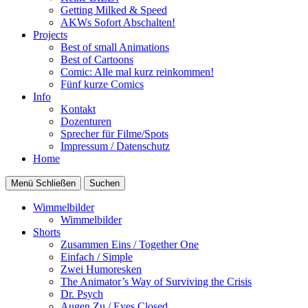
Getting Milked & Speed
AKWs Sofort Abschalten!
Projects
Best of small Animations
Best of Cartoons
Comic: Alle mal kurz reinkommen!
Fünf kurze Comics
Info
Kontakt
Dozenturen
Sprecher für Filme/Spots
Impressum / Datenschutz
Home
Menü
Schließen
Suchen
Wimmelbilder
Wimmelbilder
Shorts
Zusammen Eins / Together One
Einfach / Simple
Zwei Humoresken
The Animator’s Way of Surviving the Crisis
Dr. Psych
Augen Zu / Eyes Closed