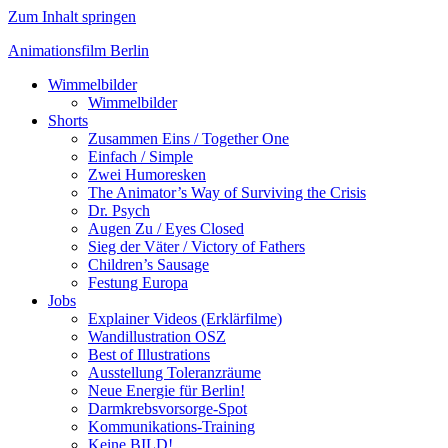
Zum Inhalt springen
Animationsfilm Berlin
Wimmelbilder
Wimmelbilder
Shorts
Zusammen Eins / Together One
Einfach / Simple
Zwei Humoresken
The Animator’s Way of Surviving the Crisis
Dr. Psych
Augen Zu / Eyes Closed
Sieg der Väter / Victory of Fathers
Children’s Sausage
Festung Europa
Jobs
Explainer Videos (Erklärfilme)
Wandillustration OSZ
Best of Illustrations
Ausstellung Toleranzräume
Neue Energie für Berlin!
Darmkrebsvorsorge-Spot
Kommunikations-Training
Keine BILD!