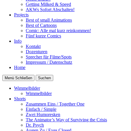
Getting Milked & Speed
AKWs Sofort Abschalten!
Projects
Best of small Animations
Best of Cartoons
Comic: Alle mal kurz reinkommen!
Fünf kurze Comics
Info
Kontakt
Dozenturen
Sprecher für Filme/Spots
Impressum / Datenschutz
Home
Menü
Schließen
Suchen
Wimmelbilder
Wimmelbilder
Shorts
Zusammen Eins / Together One
Einfach / Simple
Zwei Humoresken
The Animator’s Way of Surviving the Crisis
Dr. Psych
Augen Zu / Eyes Closed