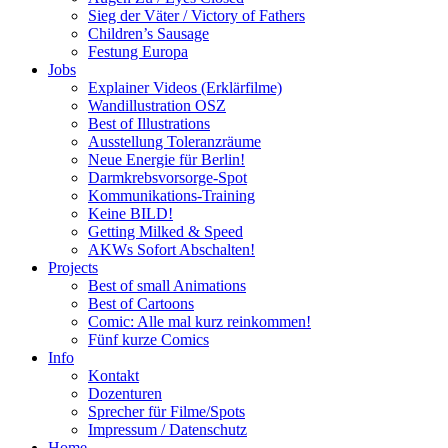
Sieg der Väter / Victory of Fathers
Children’s Sausage
Festung Europa
Jobs
Explainer Videos (Erklärfilme)
Wandillustration OSZ
Best of Illustrations
Ausstellung Toleranzräume
Neue Energie für Berlin!
Darmkrebsvorsorge-Spot
Kommunikations-Training
Keine BILD!
Getting Milked & Speed
AKWs Sofort Abschalten!
Projects
Best of small Animations
Best of Cartoons
Comic: Alle mal kurz reinkommen!
Fünf kurze Comics
Info
Kontakt
Dozenturen
Sprecher für Filme/Spots
Impressum / Datenschutz
Home