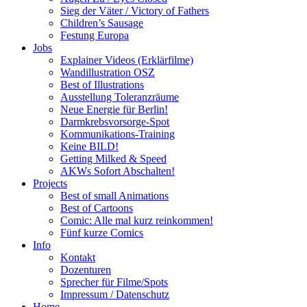
Sieg der Väter / Victory of Fathers
Children’s Sausage
Festung Europa
Jobs
Explainer Videos (Erklärfilme)
Wandillustration OSZ
Best of Illustrations
Ausstellung Toleranzräume
Neue Energie für Berlin!
Darmkrebsvorsorge-Spot
Kommunikations-Training
Keine BILD!
Getting Milked & Speed
AKWs Sofort Abschalten!
Projects
Best of small Animations
Best of Cartoons
Comic: Alle mal kurz reinkommen!
Fünf kurze Comics
Info
Kontakt
Dozenturen
Sprecher für Filme/Spots
Impressum / Datenschutz
Home