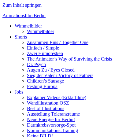
Zum Inhalt springen
Animationsfilm Berlin
Wimmelbilder
Wimmelbilder
Shorts
Zusammen Eins / Together One
Einfach / Simple
Zwei Humoresken
The Animator’s Way of Surviving the Crisis
Dr. Psych
Augen Zu / Eyes Closed
Sieg der Väter / Victory of Fathers
Children’s Sausage
Festung Europa
Jobs
Explainer Videos (Erklärfilme)
Wandillustration OSZ
Best of Illustrations
Ausstellung Toleranzräume
Neue Energie für Berlin!
Darmkrebsvorsorge-Spot
Kommunikations-Training
Keine BILD!